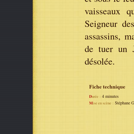
vaisseaux q
Seigneur de
assassins, m
de tuer un J
désolée.
Fiche technique
4 minutes
Durée :
Stéphane 
Mise en scène :