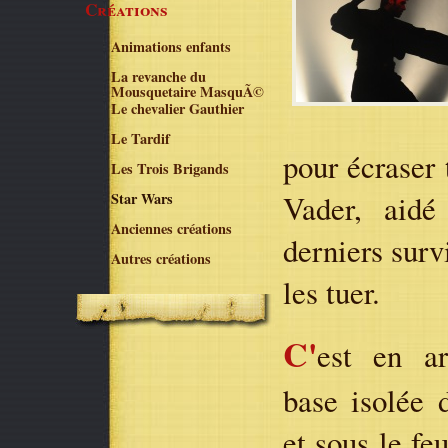
Créations
Animations enfants
La revanche du
Mousquetaire MasquÃ©
Le chevalier Gauthier
Le Tardif
pour écraser 
Les Trois Brigands
Vader, aidé
Star Wars
Anciennes créations
derniers surv
Autres créations
les tuer.
C'
est en ar
base isolée 
et sous le fe