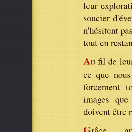
leur explora
soucier d'éve
n'hésitent pa
tout en restan
A
u fil de le
ce que nous 
forcement t
images que 
doivent être 
G
râce au