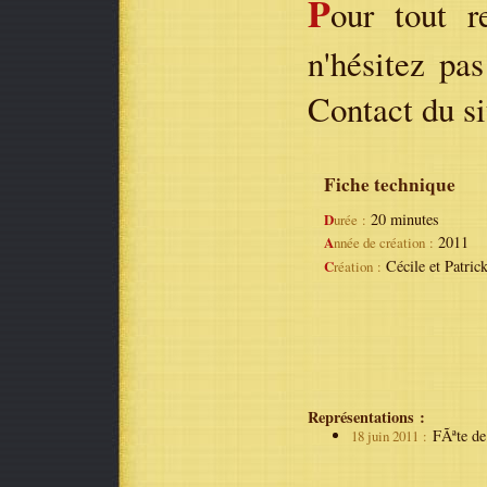
P
our tout r
n'hésitez pa
Contact du si
Fiche technique
20 minutes
Durée :
2011
Année de création :
Cécile et Patric
Création :
Représentations :
FÃªte de 
18 juin 2011 :