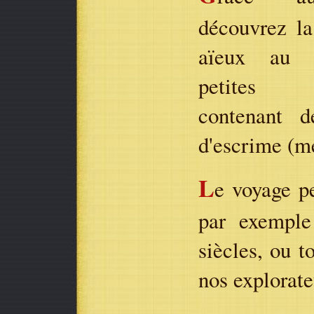
découvrez la
aïeux au t
petites 
contenant d
d'escrime (mé
L
e voyage pe
par exemple
siècles, ou t
nos explorate