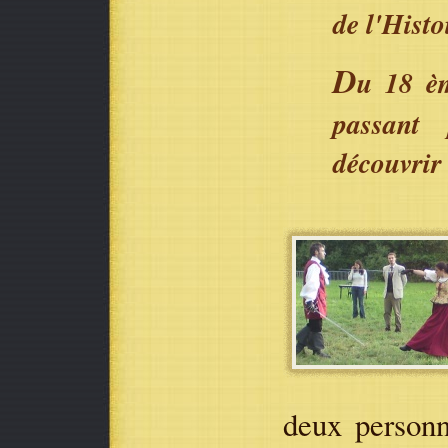
de l'Histo
D
u 18 èm
passant
découvrir 
deux person