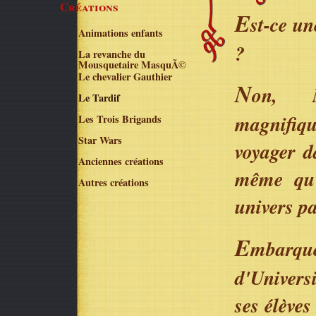
Créations
E
st-ce un
Animations enfants
?
La revanche du
Mousquetaire MasquÃ©
Le chevalier Gauthier
N
on, M
Le Tardif
magnifiq
Les Trois Brigands
Star Wars
voyager d
Anciennes créations
même qu'
Autres créations
univers pa
E
mbarq
d'Univers
ses élève